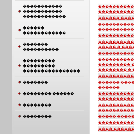
�����������
����������
�����������
�����������
������������
������ ����
����������
������
����������
������������
����������
����������
�������
����� � ���
����������
����������
����������
���������
��������� �
���������
�������� �
����������������
����������
�������
������ ���
������
�������� ������
����������
����������
��������
����������
����������
��������
����� ����
����������
���� ������