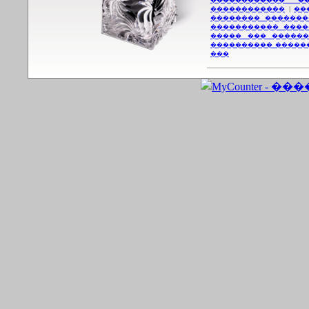
������������ �
������������
|
��
�������� �������
����������� ����
����� ��� ������
���������� �����
���