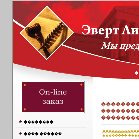
�
��������
�������
�������
��������
�����������
���� ������
�������� ���