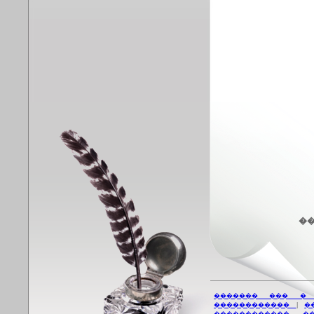
��
������� ��� �
������������
|
�