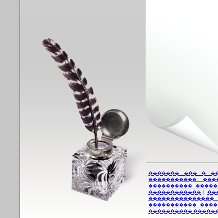
������� ��� � �
����������� ���
���������� �����
������������
|
��
���������������
����������� ����
���������� �����