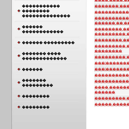
���� ���� �
�����������
������� ��
��������
����������
��������������
����������
������ �� 
������
�������� ��
������������
��������� 
�������� �
������ ���������
��������� 
��������
������� ����
��������� 
�������������
���i�������
���i������
������
����������
�������
����������
���������
���� ������
������
��������
��������� 
����� ����
��������