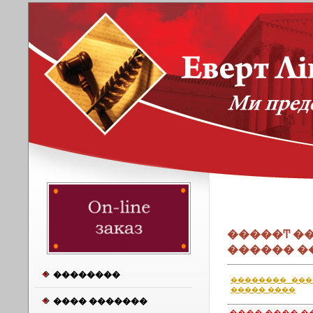
�����Ͳ �
������ �
��������
�������� ���
����� ����
���� �������