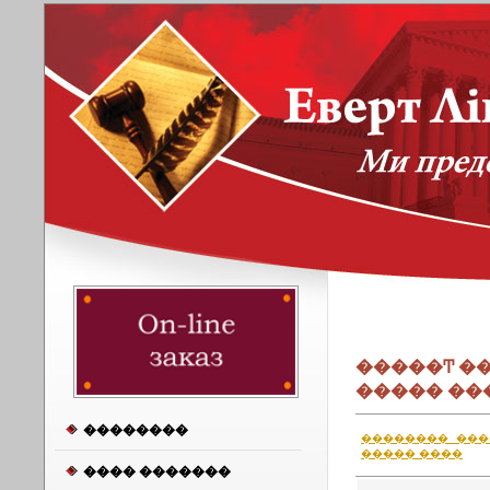
�����Ͳ �
����� ��
��������
�������� ���
����� ����
���� �������