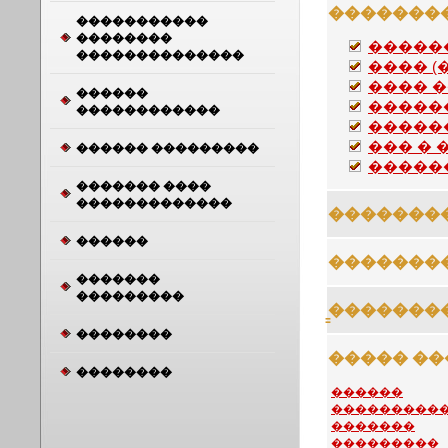
�������
�����������
��������
�����
��������������
���� (
���� 
������
�����
������������
�����
��� � 
������ ���������
�����
������� ����
�������������
�������
������
�������
�������
���������
̳�������
��������
����� ��
��������
������
���������
�������
���������