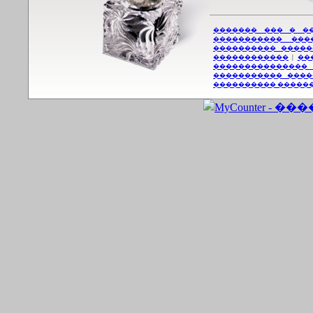
������� ��� � �
����������� ���
���������� �����
������������
|
��
���������������
����������� ����
���������� �����