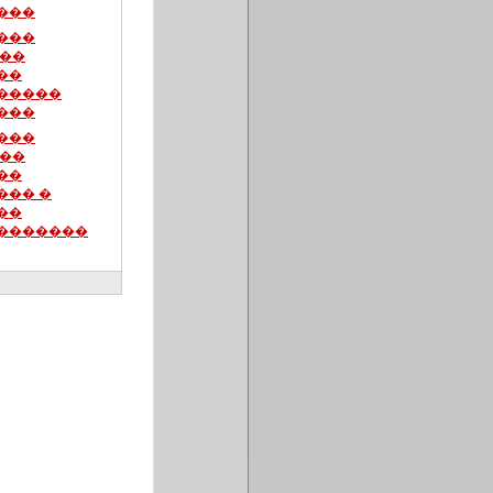
���
���
���
��
�����
���
���
���
��
��� �
��
�������