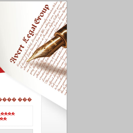
���� ���
�����
��