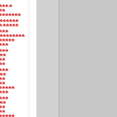
��� �
��
�������
 ������
� �����
���
���������
�����
���
���
���
��
��
���
���
��
��
�����
���
���
���
��
��
�����