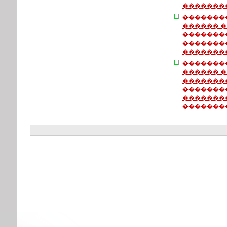
�������
�������
������ 
�������
�������
�������
�������
������ 
�������
�������
�������
�������