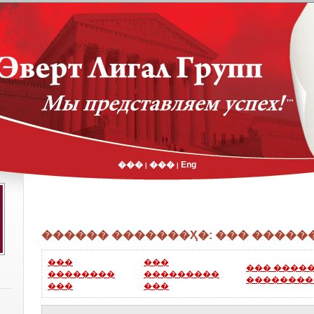
���
���
Eng
|
|
������ �������Ҳ�: ��� �����
���
���
��� ����
��������
���������
��������
���
���