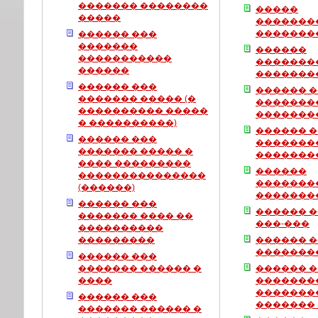
������� ��������
�����
�����
�������
�������
������ ���
�������
������
�����������
�������
������
�������
������ ���
������ 
������� ����� (�
�������
���������� �����
�������
� ����������)
������ 
������ ���
�������
������� ����� �
�������
���� ���������
������
���������������
�������
(������)
�������
������ ���
������ 
������� ���� ��
���-���
����������
���������
������ 
�������
������ ���
������� ������ �
������ 
����
�������
�������
������ ���
�������
������� ������ �