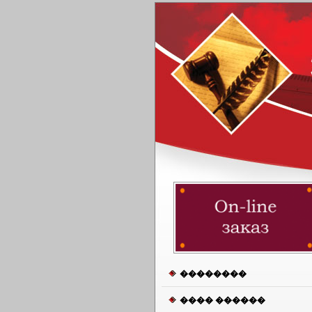
��������
���� ������