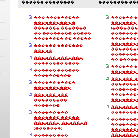
������ ��������
�������� ��
��� ���������
������ �
��������� ��
�������
������� �������
(�������
�� �������� �����
������ �
�������� �� �����
�������
�������
������ �������
�������
�����
�������
������ �������
�� ����
�������� ����
������ 
������ ������
�������
�
����������
������ 
������ �����
�������
����������
�������
�������
������ ���
�������
���������
�������
������ 
�������
������ ���
������� �����,
��������
�������, �������
�������
(�������)
�������
�������
������ ���