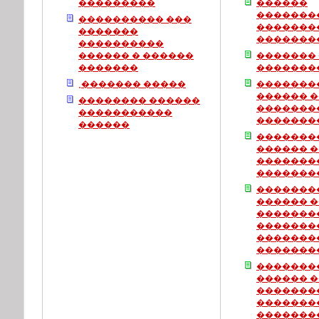
���������
������
�������
���������� ���
�������
�������
�������
����������
������ � ������
�������
�������
�������
˳������� �����
�������
������ 
�������� ������
�������
�����������
�������
������
�������
������ 
�������
�������
�������
������ 
�������
�������
�������
�������
�������
������ 
�������
�������
�������