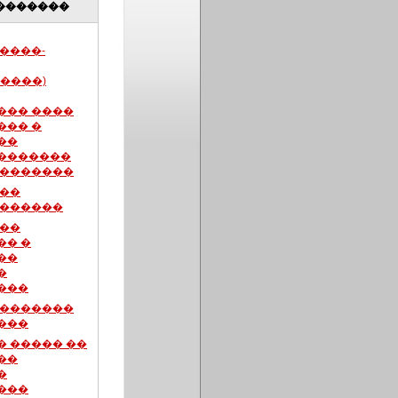
�������
����-
����)
��� ����
��� �
��
�������
��������
���
 ������
���
�� �
��
�
���
��������
���
 ����� ��
��
�
���