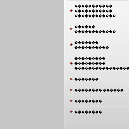
�����������
�����������
������������
������
������������
�������
����������
���������
���������
���������������
�������
�������� ������
��������
��������