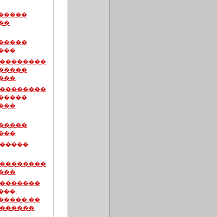
�����
��
�����
���
���������
�����
���
���������
�����
���
�����
���
������
���������
���
��������
���,
����� ��
 ������